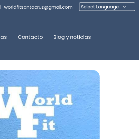
Select Language
|
worldfitsantacruz@gmail.com
fas
Contacto
Blog y noticias