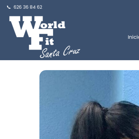
📞
626 36 84 62
Inici